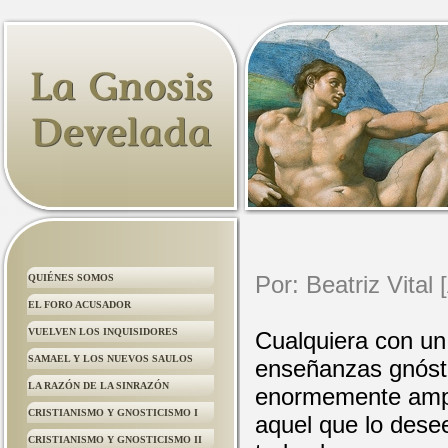
Por: Beatriz Vita
QUIÉNES SOMOS
EL FORO ACUSADOR
VUELVEN LOS INQUISIDORES
Cualquiera con un
SAMAEL Y LOS NUEVOS SAULOS
enseñanzas gnósti
LA RAZÓN DE LA SINRAZÓN
enormemente ampli
CRISTIANISMO Y GNOSTICISMO I
aquel que lo desee
CRISTIANISMO Y GNOSTICISMO II