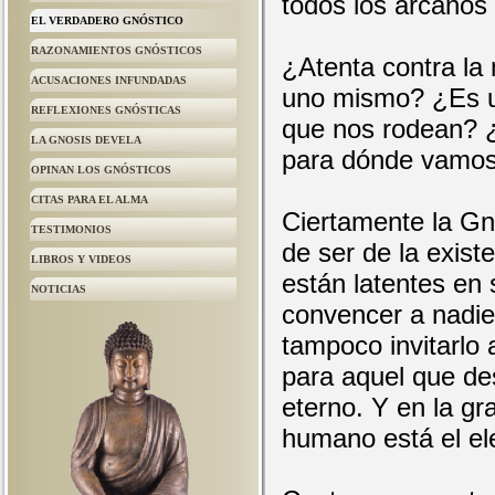
todos los arcanos 
EL VERDADERO GNÓSTICO
RAZONAMIENTOS GNÓSTICOS
¿Atenta contra la
ACUSACIONES INFUNDADAS
uno mismo? ¿Es un
REFLEXIONES GNÓSTICAS
que nos rodean? ¿
LA GNOSIS DEVELA
para dónde vamo
OPINAN LOS GNÓSTICOS
CITAS PARA EL ALMA
Ciertamente la Gn
TESTIMONIOS
de ser de la exis
LIBROS Y VIDEOS
están latentes en 
NOTICIAS
convencer a nadie
tampoco invitarlo 
para aquel que de
eterno. Y en la gr
humano está el eleg