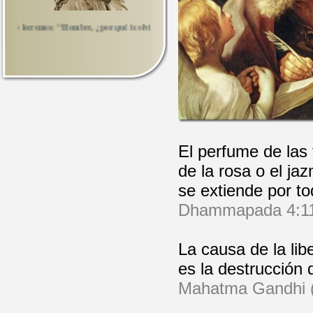
eeremos: "Hombre, ¿por qué te olvidaste de ti mismo?".
El perfume de las f
de la rosa o el ja
se extiende por to
Dhammapada 4:1
La causa de la lib
es la destrucción d
Mahatma Gandhi (1