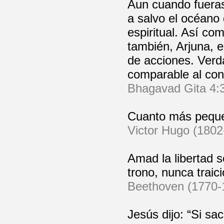
Aun cuando fueras
a salvo el océano
espiritual. Así co
también, Arjuna, e
de acciones. Verda
comparable al con
Bhagavad Gita 4:
Cuanto más pequeñ
Victor Hugo (1802-
Amad la libertad s
trono, nunca traic
Beethoven (1770-1
Jesús dijo: “Si sa