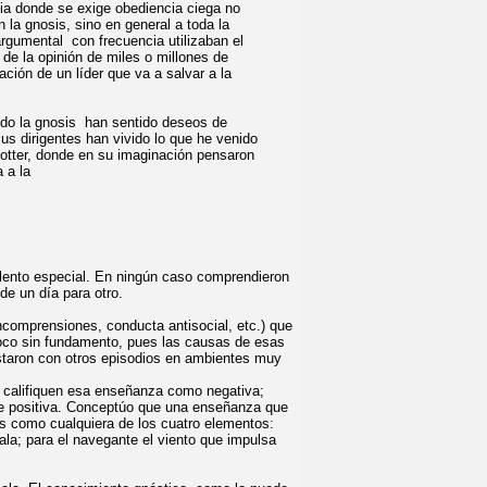
ncia donde se exige obediencia ciega no
 la gnosis, sino en general a toda la
rgumental con frecuencia utilizaban el
 de la opinión de miles o millones de
ción de un líder que va a salvar a la
do la gnosis han sentido deseos de
s dirigentes han vivido lo que he venido
otter, donde en su imaginación pensaron
a a la
alento especial. En ningún caso comprendieron
de un día para otro.
ncomprensiones, conducta antisocial, etc.) que
voco sin fundamento, pues las causas de esas
estaron con otros episodios en ambientes muy
is califiquen esa enseñanza como negativa;
 de positiva. Conceptúo que una enseñanza que
es como cualquiera de los cuatro elementos:
ala; para el navegante el viento que impulsa