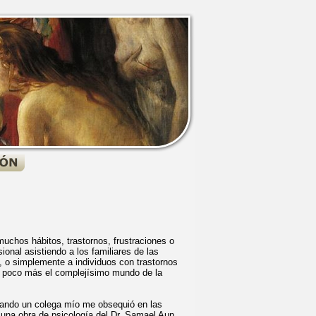
muchos hábitos, trastornos, frustraciones o
nal asistiendo a los familiares de las
, o simplemente a individuos con trastornos
n poco más el complejísimo mundo de la
uando un colega mío me obsequió en las
una obra de psicología del Dr. Samael Aun