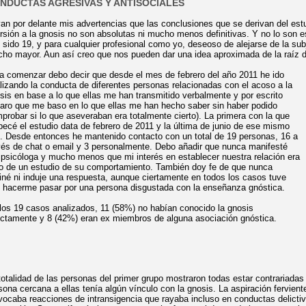
NDUCTAS AGRESIVAS Y ANTISOCIALES
an por delante mis advertencias que las conclusiones que se derivan del est
rsión a la gnosis no son absolutas ni mucho menos definitivas. Y no lo son e
 sido 19, y para cualqu
i
er profesional como yo, deseoso de alejarse de la sub
anzarás en el camino de los sabios. Dhammapada.
ho mayor. Aun así creo que nos pueden dar una idea aproximada de la raíz 
a comenzar debo decir que desde el mes de febrero del año 2011 he ido
lizando la conducta de diferentes personas relacionadas con el acoso a la
sis en base a lo que ellas me han transmitido verbalmente y por escrito
laro que me baso en lo que ellas me han hecho saber sin haber podido
probar si lo que aseveraban era totalmente cierto). La primera con la que
ecé el estudio data de febrero de 2011 y la última de junio de ese mismo
. Desde entonces he mantenido contacto con un total de 19 personas, 16 a
vés de chat o email y 3 personalmente. Debo añadir que nunca manifesté
 psicóloga y mucho menos que mi interés en establecer nuestra relación era
to de un estudio de su comportamiento. También doy fe de que nunca
liné ni induje una respuesta, aunque ciertamente en todos los casos tuve
 hacerme pasar por una persona disgustada con la enseñanza gnóstica.
los 19 casos analizados, 11 (58%) no habían conocido la gnosis
ectamente y 8 (42%) eran ex miembros de alguna asociación gnóstica.
totalidad de las personas del primer grupo mostraron todas estar contrariada
sona cercana a ellas tenía algún vínculo con la gnosis. La aspiración fervie
vocaba reacciones de intransigencia que rayaba incluso en conductas delict