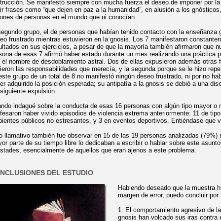
trucción. Se manifestó siempre con mucha fuerza el deseo de imponer por la f
ir frases como “que dejen en paz a la humanidad”, en alusión a los gnósticos, 
lones de personas en el mundo que ni conocían.
segundo grupo, el de personas que habían tenido contacto con la enseñanza g
eo frustrado mientras estuvieron en la gnosis. Los 7 manifestaron constantem
ultados en sus ejercicios, a pesar de que la mayoría también afirmaron que n
sona de esas 7 afirmó haber estado durante un mes realizando una práctica 
 el nombre de desdoblamiento astral. Dos de ellas expusieron además otras fr
dieron las responsabilidades que merecía, y la segunda porque se le hizo repe
este grupo de un total de 8 no manifestó ningún deseo frustrado, ni por no hab
er adquirido la posición esperada; su antipatía a la gnosis se debió a una dis
siguiente expulsión.
ndo indagué sobre la conducta de esas 16 personas con algún tipo mayor o m
fesaron haber vivido episodios de violencia extrema anteriormente: 11 de tipo f
ientes públicos no estresantes, y 3 en eventos deportivos. Entiéndase que v
o llamativo también fue observar en
15 de las 19 personas analizadas (79%) 
or parte de su tiempo libre lo dedicaban a escribir o hablar sobre este asunto
stades, esencialmente de aquellos que eran ajenos a este problema.
NCLUSIONES DEL ESTUDIO
Habiendo deseado que la muestra hu
margen de error, puedo concluir por 
1. El comportamiento agresivo de l
gnosis han volcado sus iras contra