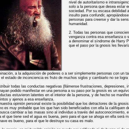
nivel de autoritarismo e intransige
solo a la persona que desea estar en
sociedad. Por su escasa debilidad a
insulto para confundir, apropiándose
personas para
creerse y dar la sensa
humanidad.
2. Todas las personas que conocien
venganza contra esa enseñanza o su
a denominar el síndrome de Harry P
que
el paso por la gnosis les llevarí
minación, a la adquisición de poderes o a ser simplemente personas con un t
 el estado de inconciencia es fruto de muchos siglos y cambiarlo no se logra 
Atribuir todas
las conductas negativas (llámense frustraciones, depresiones, i
hayan podido manifestar en una persona a su paso por la gnosis es un equí
ductas estuvieron latentes en el interior de la persona, y de hecho se manif
tintos y ajenos a esa enseñanza.
nuestra opinión personal existe la posibilidad que los detractores de la gnos
o es muy probable que los que han sido beneficiados con ella la califiquen
busca cambiar a las masas sino al individuo a través del autoconocimiento, 
a el que tiene sed el agua es buena, pero para el que se ahoga en ella será m
nave es bueno, para el que le destruye su casa es malo.