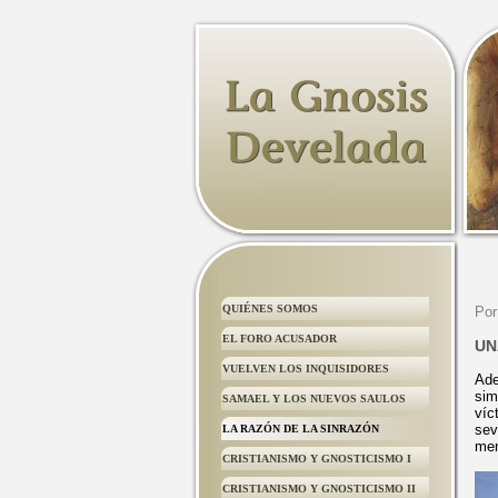
QUIÉNES SOMOS
Por
EL FORO ACUSADOR
UN
VUELVEN LOS INQUISIDORES
Ade
sim
SAMAEL Y LOS NUEVOS SAULOS
víc
sev
LA RAZÓN DE LA SINRAZÓN
men
CRISTIANISMO Y GNOSTICISMO I
CRISTIANISMO Y GNOSTICISMO II