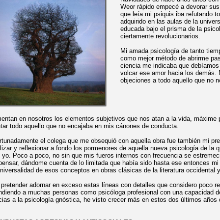
Weor rápido empecé a devorar sus
que leía mi psiquis iba refutando t
adquirido en las aulas de la univer
educada bajo el prisma de la psicol
ciertamente revolucionarios.
Mi amada psicología de tanto tiem
como mejor método de abrirme paso
ciencia me indicaba que debíamos 
volcar ese amor hacia los demás. 
objeciones a todo aquello que no 
mentan en nosotros los elementos subjetivos que nos atan a la vida, máxim
utar todo aquello que no encajaba en mis cánones de conducta.
rtunadamente el colega que me obsequió con aquella obra fue también mi pre
lizar y reflexionar a fondo los pormenores de aquella nueva psicología de l
 yo. Poco a poco, no sin que mis fueros internos con frecuencia se estremeci
pensar, dándome cuenta de lo limitada que había sido hasta ese entonces mi v
universalidad de esos conceptos en obras clásicas de la literatura occidental 
 pretender adornar en exceso estas líneas con detalles que considero poco r
ndiendo a
muchas personas como psicóloga profesional con una capacidad d
cias a la psicología gnóstica, he visto crecer más en estos dos últimos años 