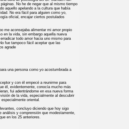
 páginas. No he de negar que al mismo tiempo
odo aquello apelando a la cultura que había
sidad. No era fácil para alguien como yo,
ogía oficial, encajar ciertos postulados
po me aconsejaba alimentar mi amor propio
 en la vida, sin embargo aquella nueva
erradicar todo amor hacia uno mismo para
No fue tampoco fácil aceptar que las
nos agrade
e para una persona como yo acostumbrada a
ceptor y con él empecé a reunirme para
a que él, evidentemente, conocía mucho más
eran, fui
adentrándome en esa nueva forma
isión de la vida, especialmente al descubrir
y especialmente oriental.
elevantes, concluyo diciendo que hoy sigo
e análisis y comprensión que modestamente,
que en los 25 anteriores.