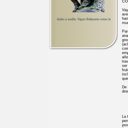
CO
Vay
ave
han
ina tus pensamientos, no hagas daño a nadie. Sigue fielmente estas indicaciones y av
muc
Par
ana
gno
(ac
com
emp
año
tra
ser
fru
inc
que
De 
dir
La 
per
pro