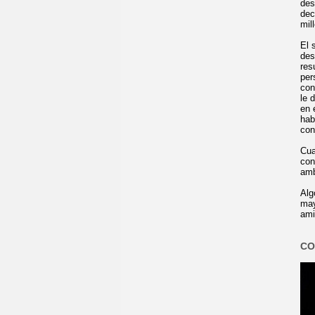
des
dec
mil
El 
des
res
per
con
le 
en 
hab
con
Cua
con
amb
Alg
may
ami
CO