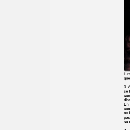
ilu
que
3. 
se 
con
dis
En 
com
no 
par
su 