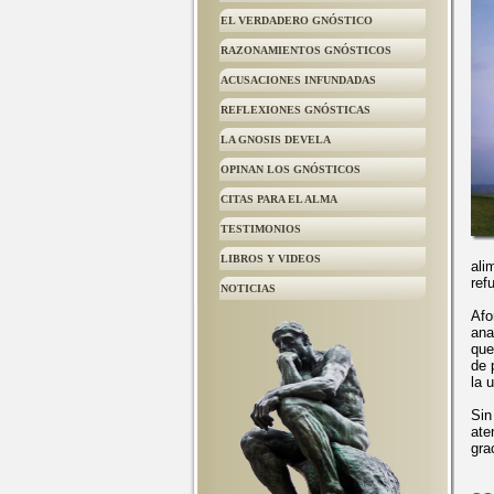
EL VERDADERO GNÓSTICO
RAZONAMIENTOS GNÓSTICOS
ACUSACIONES INFUNDADAS
REFLEXIONES GNÓSTICAS
LA GNOSIS DEVELA
OPINAN LOS GNÓSTICOS
CITAS PARA EL ALMA
TESTIMONIOS
LIBROS Y VIDEOS
ali
ref
NOTICIAS
Afo
ana
que
de 
la 
Sin
ate
gra