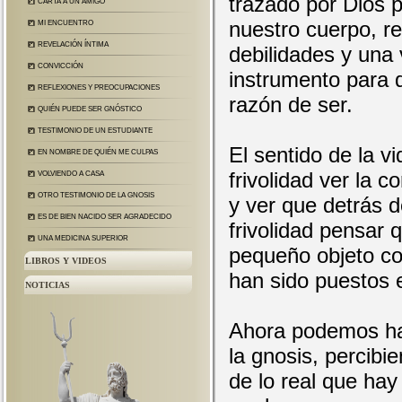
trazado por Dios 
CARTA A UN AMIGO
nuestro cuerpo, re
MI ENCUENTRO
REVELACIÓN ÍNTIMA
debilidades y una 
CONVICCIÓN
instrumento para q
REFLEXIONES Y PREOCUPACIONES
razón de ser.
QUIÉN PUEDE SER GNÓSTICO
TESTIMONIO DE UN ESTUDIANTE
El sentido de la vi
EN NOMBRE DE QUIÉN ME CULPAS
frivolidad ver la c
VOLVIENDO A CASA
OTRO TESTIMONIO DE LA GNOSIS
y ver que detrás d
ES DE BIEN NACIDO SER AGRADECIDO
frivolidad pensar
UNA MEDICINA SUPERIOR
pequeño objeto co
LIBROS Y VIDEOS
han sido puestos e
NOTICIAS
Ahora podemos hab
la gnosis, percibi
de lo real que hay 