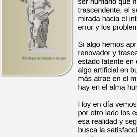
ser humano que no
trascendente, el se
mirada hacia el in
error y los proble
Si algo hemos apr
renovador y trasce
El vituperio templa a los perseverantes y desenmascara a los fatuos.
estado latente en 
algo artificial en
más atrae en el mu
hay en el alma hu
Hoy en día vemos 
por otro lado los 
esa realidad y se
busca la satisfac