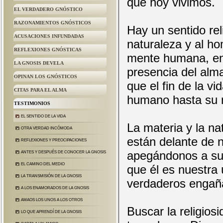
que hoy vivimos.
EL VERDADERO GNÓSTICO
RAZONAMIENTOS GNÓSTICOS
Hay un sentido rel
ACUSACIONES INFUNDADAS
naturaleza y al ho
REFLEXIONES GNÓSTICAS
mente humana, en 
LA GNOSIS DEVELA
presencia del alm
OPINAN LOS GNÓSTICOS
que el fin de la vi
CITAS PARA EL ALMA
humano hasta su m
TESTIMONIOS
EL SENTIDO DE LA VIDA
La materia y la n
OTRA VERDAD INCÓMODA
están delante de n
REFLEXIONES Y PREOCIPACIONES
apegándonos a su
ANTES Y DESPUÉS DE CONOCER LA GNOSIS
EL CAMINO DEL MEDIO
que él es nuestra 
LA TRANSMISIÓN DE LA GNOSIS
verdaderos engañ
A LOS ENAMORADOS DE LA GNOSIS
AMAOS LOS UNOS A LOS OTROS
Buscar la religios
LO QUE APRENDÍ DE LA GNOSIS