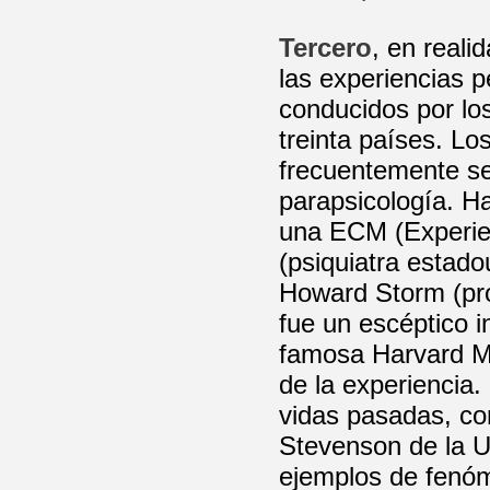
Tercero
, en real
las experiencias p
conducidos por lo
treinta países. Lo
frecuentemente se 
parapsicología. H
una ECM (Experie
(psiquiatra estad
Howard Storm (pro
fue un escéptico i
famosa Harvard Me
de la experiencia
vidas pasadas, co
Stevenson de la U
ejemplos de fenó