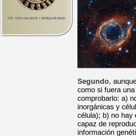
vivir consciente e inteligentemente. Samael Aun Weor.
Segundo
, aunque
como si fuera una 
comprobarlo: a) no
inorgánicas y célu
célula); b) no hay
capaz de reproduc
información genét