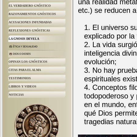
una realidad metaf
EL VERDADERO GNÓSTICO
etc.) se reducen 
RAZONAMIENTOS GNÓSTICOS
ACUSACIONES INFUNDADAS
El universo su
REFLEXIONES GNÓSTICAS
explicado por la
LA GNOSIS DEVELA
La vida surgi
ÉTICA Y SEXUALIDAD
inteligencia divi
DIOS O DIOSES
evolución;
OPINAN LOS GNÓSTICOS
No hay prueb
CITAS PARA EL ALMA
espirituales exis
TESTIMONIOS
Conceptos filo
LIBROS Y VIDEOS
todopoderoso y 
NOTICIAS
en el mundo, en
qué Dios permit
tragedias natura