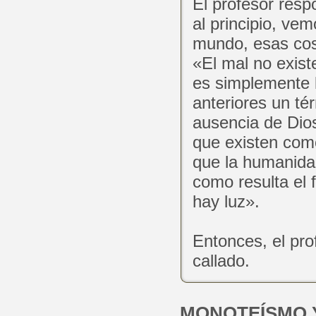
El profesor res
al principio, ve
mundo, esas cosa
«El mal no exist
es simplemente l
anteriores un té
ausencia de Dios
que existen como 
que la humanida
como resulta el 
hay luz».
Entonces, el pro
callado.
MONOTEÍSMO Y