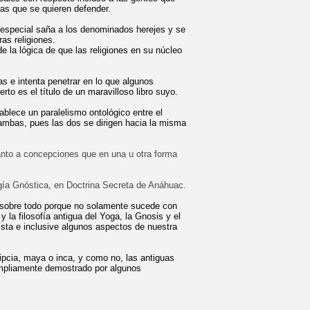
eas que se quieren defender.
especial saña a los denominados herejes y se
as religiones.
e la lógica de que las religiones en su núcleo
s e intenta penetrar en lo que algunos
to es el título de un maravilloso libro suyo.
tablece un paralelismo ontológico entre el
 ambas, pues las dos se dirigen hacia la misma
tanto a concepciones que en una u otra forma
gía Gnóstica, en Doctrina Secreta de Anáhuac.
, sobre todo porque no solamente sucede con
 la filosofía antigua del Yoga, la Gnosis y el
ísta e inclusive algunos aspectos de nuestra
ipcia, maya o inca, y como no, las antiguas
ampliamente demostrado por algunos