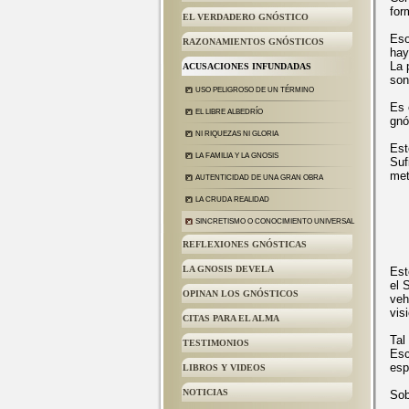
for
EL VERDADERO GNÓSTICO
Eso
RAZONAMIENTOS GNÓSTICOS
hay
La 
ACUSACIONES INFUNDADAS
son
USO PELIGROSO DE UN TÉRMINO
Es 
EL LIBRE ALBEDRÍO
gnó
NI RIQUEZAS NI GLORIA
Est
LA FAMILIA Y LA GNOSIS
Suf
met
AUTENTICIDAD DE UNA GRAN OBRA
LA CRUDA REALIDAD
SINCRETISMO O CONOCIMIENTO UNIVERSAL
REFLEXIONES GNÓSTICAS
LA GNOSIS DEVELA
Est
el 
OPINAN LOS GNÓSTICOS
veh
vis
CITAS PARA EL ALMA
Tal
TESTIMONIOS
Esc
esp
LIBROS Y VIDEOS
NOTICIAS
Sob