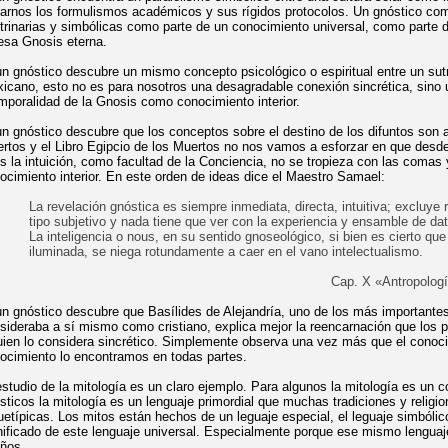
tarnos los formulismos académicos y sus rígidos protocolos. Un gnóstico co
trinarias y simbólicas como parte de un conocimiento universal, como parte 
esa Gnosis eterna.
un gnóstico descubre un mismo concepto psicológico o espiritual entre un su
icano, esto no es para nosotros una desagradable conexión sincrética, sino 
mporalidad de la Gnosis como conocimiento interior.
un gnóstico descubre que los conceptos sobre el destino de los difuntos son a
rtos y el Libro Egipcio de los Muertos no nos vamos a esforzar en que desde
s la intuición, como facultad de la Conciencia, no se tropieza con las comas
ocimiento interior. En este orden de ideas dice el Maestro Samael:
La revelación gnóstica es siempre inmediata, directa, intuitiva; excluye
tipo subjetivo y nada tiene que ver con la experiencia y ensamble de d
La inteligencia o nous, en su sentido gnoseológico, si bien es cierto qu
iluminada, se niega rotundamente a caer en el vano intelectualismo.
Cap. X «Antropologí
un gnóstico descubre que Basílides de Alejandría, uno de los más importante
sideraba a sí mismo como cristiano, explica mejor la reencarnación que los pr
uien lo considera sincrético. Simplemente observa una vez más que el conoci
ocimiento lo encontramos en todas partes.
estudio de la mitología es un claro ejemplo. Para algunos la mitología es un c
sticos la mitología es un lenguaje primordial que muchas tradiciones y relig
uetípicas. Los mitos están hechos de un leguaje especial, el leguaje simbólic
nificado de este lenguaje universal. Especialmente porque ese mismo lengua
ños.