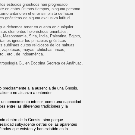
los estudios gnósticos han progresado
nte en estos últimos tiempos, ninguna persona
como antaño en el error simplista de hacer
ntes gnósticas de alguna exclusiva latitud
 que debemos tener en cuenta en cualquier
sus elementos helenísticos orientales,
, Mesopotamia, Siria, India, Palestina, Egipto,
íamos ignorar los principios gnósticos
os sublimes cultos religiosos de los nahuas,
s, zapotecas, mayas, chibchas, incas,
tc., etc., de Indoamérica.
tropología G., en Doctrina Secreta de Anáhuac.
do precisamente a la ausencia de una Gnosis,
alismo no alcanza a entender.
 un conocimiento interior, como una capacidad
es entre las diferentes tradiciones y la
do dentro de la Gnosis, sino porque
 realidad subyacente detrás de las aparentes
étodos que existen y han existido en la