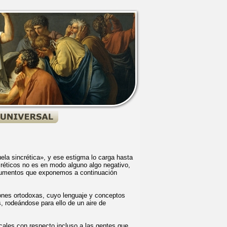
uela sincrética», y ese estigma lo carga hasta
créticos no es en modo alguno algo negativo,
rgumentos que exponemos a continuación
iones ortodoxas, cuyo lenguaje y conceptos
s, rodeándose para ello de un aire de
icales con respecto incluso a las gentes que