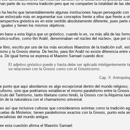
man parte de su misma tradición pero que no comparten la totalidad de las id
 ha hecho que lamentablemente algunas instituciones hayan perseguido con 
an esforzado más en argumentar sus conceptos frente a ellos que frente a otr
perspectiva gnóstica es en este sentido absolutamente diferente, pues parte d
 iguales y tienen los mismos objetivos.
en base a esta lógica que un gnóstico, cuando lo es, va más allá de las forma
stico-sufíes, como Ibn´Arabî, denominaban «el núcleo del núcleo», que por cier
e libro, escrito por uno de los más excelsos Maestros de la tradición sufí, es
ismo y la Gnosis eterna. De hecho, para Ibn´Arabî no existe diferencia entre
a. De igual forma se expresa el Maestro Samael cuando dice:
El adjetivo gnóstico puede y hasta debe ser aplicado inteligentemente 
se relacionen con la Gnosis como con el Gnosticismo.
Cap. X. Antropolo
e punto que aquí abordamos es algo excepcional dentro del mundo religioso
Sufismo, sino que podríamos establecer el mismo paralelismo entre la Gnosis y
ículo del Tantrismo, tanto tibetano como hindú, la Gnosis con la Alquimia tao
ión de la naturaleza con el chamanismo universal.
 es así que inclusive culturas que consideramos extintas como la tradición eg
uelas de Misterios, tienen paralelismos exactos con la Gnosis, punto este 
ecialistas del mundo antiguo.
re esta cuestión afirma el Maestro Samael: