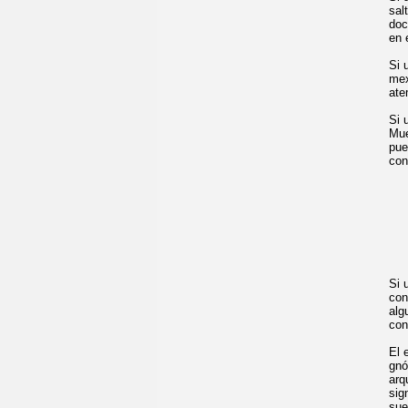
sal
doc
en 
Si 
mex
ate
Si 
Mue
pue
con
Si 
con
alg
con
El 
gnó
arq
sig
sue