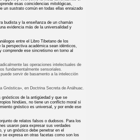
mprende esas coincidencias mitológicas,
de un sustrato común en todas ellas enraizado
tra budista y la enseñanza de un chamán
una evidencia más de la universalidad y
nálogos entre el Libro Tibetano de los
 la perspectiva académica sean idénticos,
 y comprende ese sincretismo en torno al
 radicalmente las operaciones intelectuales de
atos fundamentalmente sensoriales.
e puede servir de basamento a la intelección
a Gnóstica», en Doctrina Secreta de Anáhuac.
s gnósticos de la antigüedad y que se
opios hindúes, no tiene un conflicto moral si
miento gnóstico es universal, y por ende ese
onjunto de relatos falsos o dudosos. Para los
iones usaron para expresar sus verdades
o, y un gnóstico debe penetrar en el
je se expresa en otras facetas como son los