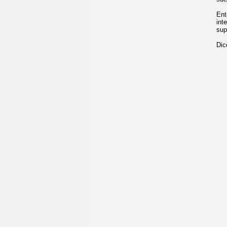
Ent
int
sup
Dic