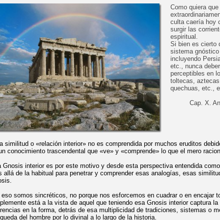
Como quiera que 
extraordinariame
culta caería hoy 
surgir las corrie
espiritual.
Si bien es cierto
sistema gnóstico 
incluyendo Persia
etc., nunca deber
perceptibles en l
toltecas, azteca
quechuas, etc., e
Cap. X. An
a similitud o «relación interior» no es comprendida por muchos eruditos debi
un conocimiento trascendental que «ve» y «comprende» lo que el mero racion
 Gnosis interior es por este motivo y desde esta perspectiva entendida como
 allá de la habitual para penetrar y comprender esas analogías, esas similitud
sis.
 eso somos sincréticos, no porque nos esforcemos en cuadrar o en encajar to
plemente está a la vista de aquel que teniendo esa Gnosis interior captura la
erencias en la forma, detrás de esa multiplicidad de tradiciones, sistemas o m
queda del hombre por lo divinal a lo largo de la historia.