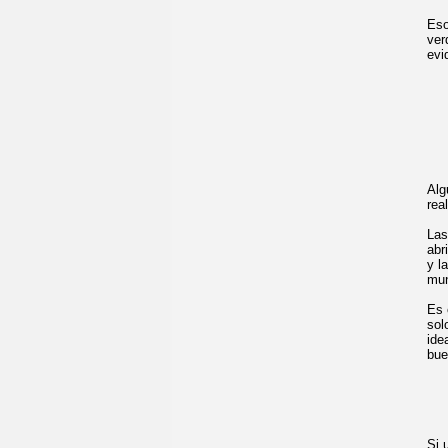
Eso
ver
evi
Alg
rea
Las
abr
y l
mun
Es 
sol
ide
bue
Si 