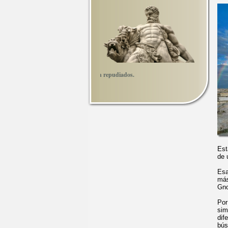
no de los hombres nos convierte en repudiados.
Est
de 
Esa
más
Gno
Por
sim
dif
bús