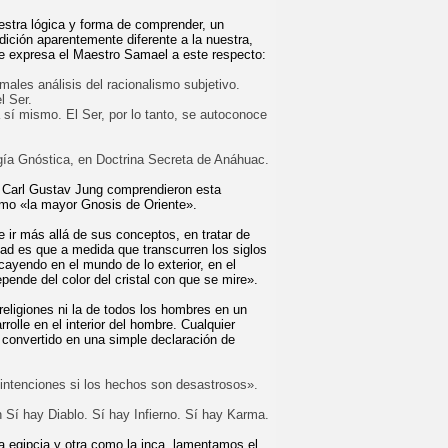
estra lógica y forma de comprender, un
dición aparentemente diferente a la nuestra,
se expresa el Maestro Samael a este respecto:
ales análisis del racionalismo subjetivo.
l Ser.
 sí mismo. El Ser, por lo tanto, se autoconoce
gía Gnóstica, en Doctrina Secreta de Anáhuac.
a Carl Gustav Jung comprendieron esta
omo «la mayor Gnosis de Oriente».
 ir más allá de sus conceptos, en tratar de
dad es que a medida que transcurren los siglos
 cayendo en el mundo de lo exterior, en el
ende del color del cristal con que se mire».
religiones ni la de todos los hombres en un
olle en el interior del hombre. Cualquier
 convertido en una simple declaración de
 intenciones si los hechos son desastrosos».
 Sí hay Diablo. Sí hay Infierno. Sí hay Karma.
la egipcia y otra como la inca, lamentamos el