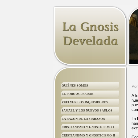
QUIÉNES SOMOS
Por
EL FORO ACUSADOR
A l
nue
VUELVEN LOS INQUISIDORES
pue
com
SAMAEL Y LOS NUEVOS SAULOS
La 
LA RAZÓN DE LA SINRAZÓN
han
CRISTIANISMO Y GNOSTICISMO I
exc
CRISTIANISMO Y GNOSTICISMO II
Con