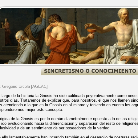
: Gregorio Urcola [AGEAC]
o largo de la historia la Gnosis ha sido calificada peyorativamente como «esc
stros días. Trataremos de explicar que, para nosotros, el que nos llamen sin
s atendiendo a lo que es la Gnosis en sí misma y teniendo en cuenta los a
prenderemos mejor este concepto.
lógica de la Gnosis es por lo común diametralmente opuesta a la de las relig
 ido evolucionando hacia la diferenciación y separación del resto de religione
lusividad y de un sentimiento de ser poseedores de la verdad.
 ello lamentablemente han incurrido también en el desarrollo de posturas rad