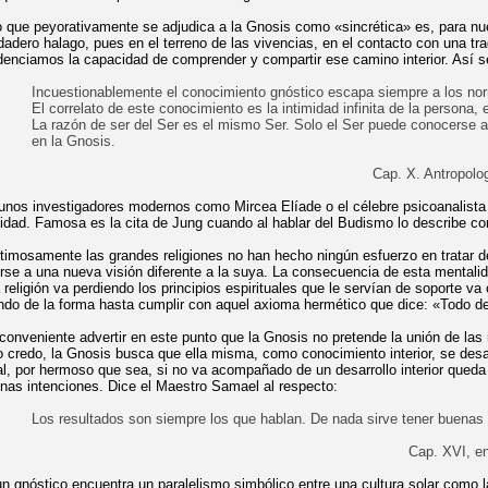
 que peyorativamente se adjudica a la Gnosis como «sincrética» es, para nu
dadero halago, pues en el terreno de las vivencias, en el contacto con una tra
denciamos la capacidad de comprender y compartir ese camino interior. Así 
Incuestionablemente el conocimiento gnóstico escapa siempre a los norm
El correlato de este conocimiento es la intimidad infinita de la persona, e
La razón de ser del Ser es el mismo Ser. Solo el Ser puede conocerse a
en la Gnosis.
Cap. X. Antropolo
unos investigadores modernos como Mircea Elíade o el célebre psicoanalist
lidad. Famosa es la cita de Jung cuando al hablar del Budismo lo describe c
timosamente las grandes religiones no han hecho ningún esfuerzo en tratar de
irse a una nueva visión diferente a la suya. La consecuencia de esta mentali
a religión va perdiendo los principios espirituales que le servían de soporte va
do de la forma hasta cumplir con aquel axioma hermético que dice: «Todo dep
conveniente advertir en este punto que la Gnosis no pretende la unión de las 
o credo, la Gnosis busca que ella misma, como conocimiento interior, se desarr
al, por hermoso que sea, si no va acompañado de un desarrollo interior queda
nas intenciones. Dice el Maestro Samael al respecto:
Los resultados son siempre los que hablan. De nada sirve tener buenas
Cap. XVI, en
un gnóstico encuentra un paralelismo simbólico entre una cultura solar como 