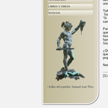
uni
LIBROS Y VIDEOS
Tod
NOTICIAS
Sam
“Si
san
Par
que
hin
han
Sóc
¿Qu
que
pro
New
[
1]
a sinceridad germinan las flores más bellas del espíritu. Samael Aun Weor.