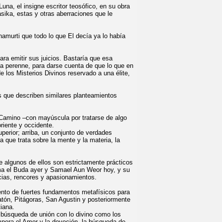
a, el insigne escritor teosófico, en su obra
asika, estas y otras aberraciones que le
namurti que todo lo que El decía ya lo había
ra emitir sus juicios. Bastaría que esa
ía perenne, para darse cuenta de que lo que en
 los Misterios Divinos reservado a una élite,
s que describen similares planteamientos
 Camino –con mayúscula por tratarse de algo
oriente y occidente.
uperior; arriba, un conjunto de verdades
 que trata sobre la mente y la materia, la
ue algunos de ellos son estrictamente prácticos
tama el Buda ayer y Samael Aun Weor hoy, y su
icias, rencores y apasionamientos.
ento de fuertes fundamentos metafísicos para
Platón, Pitágoras, San Agustin y posteriormente
tiana.
 búsqueda de unión con lo divino como los
impera el Amor y la devoción, la búsqueda de