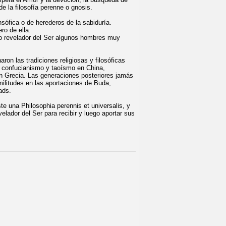
de la filosofía perenne o gnosis.
ófica o de herederos de la sabiduría.
ro de ella:
mo revelador del Ser algunos hombres muy
aron las tradiciones religiosas y filosóficas
el confucianismo y taoísmo en China,
 en Grecia. Las generaciones posteriores jamás
militudes en las aportaciones de Buda,
ads.
te una Philosophia perennis et universalis, y
elador del Ser para recibir y luego aportar sus