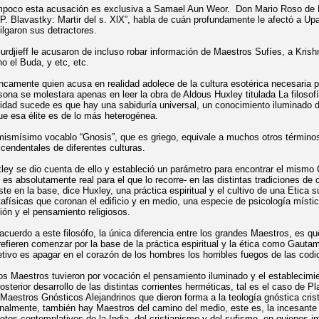
poco esta acusación es exclusiva a Samael Aun Weor. Don Mario Roso de Lun
 P. Blavastky: Martir del s. XlX”, habla de cuán profundamente le afectó a Up
ilgaron sus detractores.
urdjieff le acusaron de incluso robar información de Maestros Sufíes, a Krish
ho el Buda, y etc, etc.
ncamente quien acusa en realidad adolece de la cultura esotérica necesaria pa
sona se molestara apenas en leer la obra de Aldous Huxley titulada La filosof
lidad sucede es que hay una sabiduría universal, un conocimiento iluminado de
ue esa élite es de lo más heterogénea.
mismísimo vocablo “Gnosis”, que es griego, equivale a muchos otros término
scendentales de diferentes culturas.
ley se dio cuenta de ello y estableció un parámetro para encontrar el mismo
 es absolutamente real para el que lo recorre- en las distintas tradiciones de 
ste en la base, dice Huxley, una práctica espiritual y el cultivo de una Etica s
afísicas que coronan el edificio y en medio, una especie de psicología mística
ión y el pensamiento religiosos.
acuerdo a este filosófo, la única diferencia entre los grandes Maestros, es q
refieren comenzar por la base de la práctica espiritual y la ética como Gau
etivo es apagar en el corazón de los hombres los horribles fuegos de las cod
os Maestros tuvieron por vocación el pensamiento iluminado y el establecimi
posterior desarrollo de las distintas corrientes herméticas, tal es el caso de 
 Maestros Gnósticos Alejandrinos que dieron forma a la teología gnóstica cris
inalmente, también hay Maestros del camino del medio, este es, la incesante
otos contemplativos de la India, del cristianismo y del sufismo, en quienes 