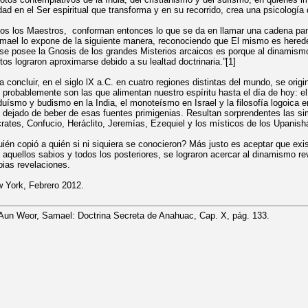
dad en el Ser espiritual que transforma y en su recorrido, crea una psicología 
os los Maestros, conforman entonces lo que se da en llamar una cadena pans
ael lo expone de la siguiente manera, reconociendo que El mismo es herede
 se posee la Gnosis de los grandes Misterios arcaicos es porque al dinamis
tos lograron aproximarse debido a su lealtad doctrinaria.”
[1]
a concluir, en el siglo lX a.C. en cuatro regiones distintas del mundo, se origin
 probablemente son las que alimentan nuestro espíritu hasta el día de hoy: 
duísmo y budismo en la India, el monoteísmo en Israel y la filosofía logoica
 dejado de beber de esas fuentes primigenias. Resultan sorprendentes las si
rates, Confucio, Heráclito, Jeremías, Ezequiel y los místicos de los Upanish
ién copió a quién si ni siquiera se conocieron? Más justo es aceptar que exis
 aquellos sabios y todos los posteriores, se lograron acercar al dinamismo rev
pias revelaciones.
 York, Febrero 2012.
Aun Weor, Samael: Doctrina Secreta de Anahuac, Cap. X, pág. 133.