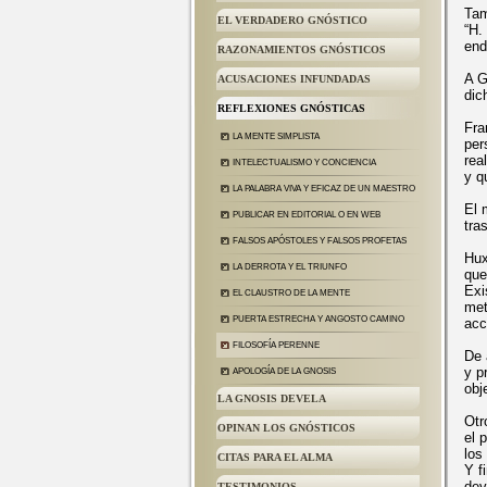
Tam
EL VERDADERO GNÓSTICO
“H.
end
RAZONAMIENTOS GNÓSTICOS
A G
ACUSACIONES INFUNDADAS
dic
REFLEXIONES GNÓSTICAS
Fra
LA MENTE SIMPLISTA
per
rea
INTELECTUALISMO Y CONCIENCIA
y q
LA PALABRA VIVA Y EFICAZ DE UN MAESTRO
El 
PUBLICAR EN EDITORIAL O EN WEB
tra
FALSOS APÓSTOLES Y FALSOS PROFETAS
Hux
LA DERROTA Y EL TRIUNFO
que
Exi
EL CLAUSTRO DE LA MENTE
met
PUERTA ESTRECHA Y ANGOSTO CAMINO
acc
FILOSOFÍA PERENNE
De 
y p
APOLOGÍA DE LA GNOSIS
obj
LA GNOSIS DEVELA
Otr
OPINAN LOS GNÓSTICOS
el 
los
CITAS PARA EL ALMA
Y f
dev
TESTIMONIOS