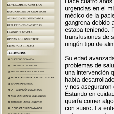
Hace cuatro años 
EL VERDADERO GNÓSTICO
urgencias en el m
RAZONAMIENTOS GNÓSTICOS
médico de la paci
ACUSACIONES INFUNDADAS
gangrena debido a
REFLEXIONES GNÓSTICAS
estaba teniendo. P
LA GNOSIS DEVELA
transfusiones de s
OPINAN LOS GNÓSTICOS
ningún tipo de ali
CITAS PARA EL ALMA
TESTIMONIOS
Su edad avanzada
EL SENTIDO DE LA VIDA
problemas de salu
OTRA VERDAD INCÓMODA
una intervención q
REFLEXIONES Y PREOCIPACIONES
había desarrollado
ANTES Y DESPUÉS DE CONOCER LA GNOSIS
EL CAMINO DEL MEDIO
y nos aseguraron 
LA TRANSMISIÓN DE LA GNOSIS
Estando en cuidado
A LOS ENAMORADOS DE LA GNOSIS
quería comer algo
AMAOS LOS UNOS A LOS OTROS
con suero. La enf
LO QUE APRENDÍ DE LA GNOSIS