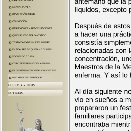
antemano que la pa
CARTA A UN AMIGO
líquidos, excepto
MI ENCUENTRO
REVELACIÓN ÍNTIMA
CONVICCIÓN
Después de estos
REFLEXIONES Y PREOCUPACIONES
a hacer una práct
QUIÉN PUEDE SER GNÓSTICO
consistía simplem
TESTIMONIO DE UN ESTUDIANTE
relacionadas con 
EN NOMBRE DE QUIÉN ME CULPAS
concentración, un
VOLVIENDO A CASA
OTRO TESTIMONIO DE LA GNOSIS
Maestros de la Me
ES DE BIEN NACIDO SER AGRADECIDO
enferma. Y así lo
UNA MEDICINA SUPERIOR
LIBROS Y VIDEOS
Al día siguiente n
NOTICIAS
vio en sueños a m
prepararon un fes
familiares partic
encontraba mientra